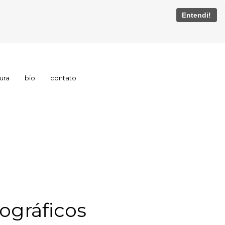
Entendi!
tura
bio
contato
ográficos