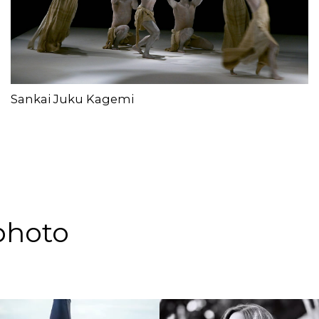
Sankai Juku Kagemi
photo