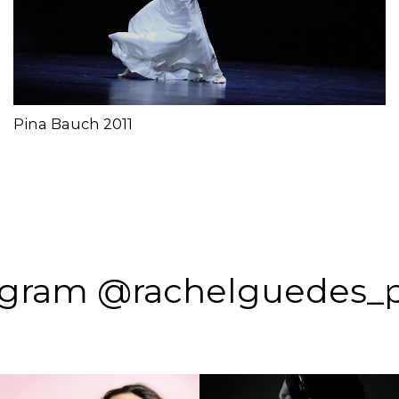
Pina Bauch 2011
agram @rachelguedes_