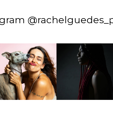
agram @rachelguedes_