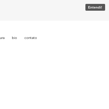
Entendi!
tura
bio
contato